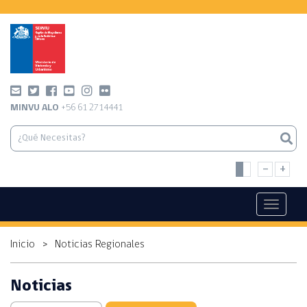
MINVU ALO
+56 61 2714441
-
+
Toggle
navigati
Inicio
>
Noticias Regionales
Noticias