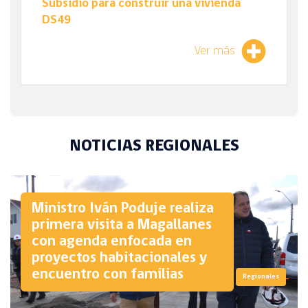
Subsidio para construir una vivienda
DS49
Ver más
NOTICIAS REGIONALES
Ministro Iván Poduje realiza
primera visita a Magallanes
con agenda enfocada en
proyectos habitacionales y
encuentro con familias
Regionales